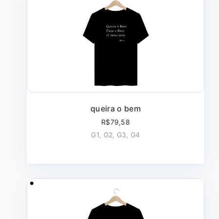
queira o bem
R$79,58
G1, G2, G3, G4