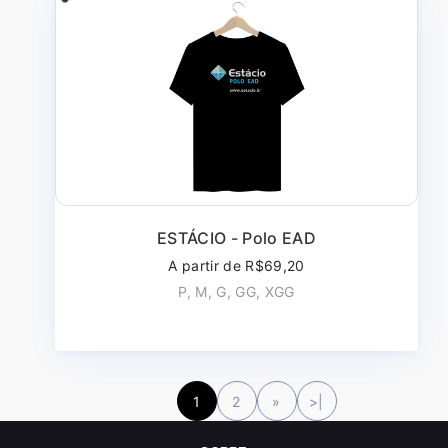
ESTÁCIO - Polo EAD
A partir de R$69,20
P, M, G, GG, XGG
1
2
»
>|