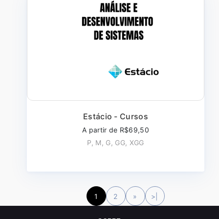
Estácio - Cursos
A partir de R$69,50
P, M, G, GG, XGG
1
2
»
>|