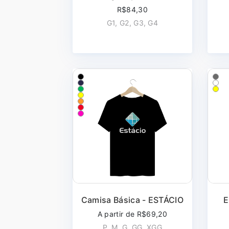
R$84,30
G1, G2, G3, G4
Camisa Básica - ESTÁCIO
E
A partir de R$69,20
P, M, G, GG, XGG