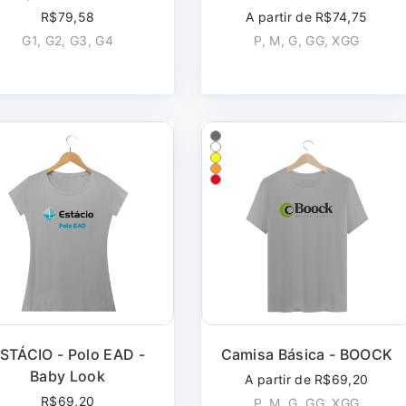
R$79,58
A partir de R$74,75
G1, G2, G3, G4
P, M, G, GG, XGG
STÁCIO - Polo EAD -
Camisa Básica - BOOCK
Baby Look
A partir de R$69,20
R$69,20
P, M, G, GG, XGG