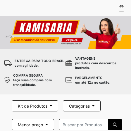
VANTAGENS
ENTREGA PARA TODO BRASIL
produtos com descontos
com agilidade.
incríveis.
COMPRA SEGURA
PARCELAMENTO
faça suas compras com
em até 12x no cartão.
tranquilidade.
Kit de Produtos
Categorias
Menor preço